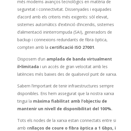
més moderns avanços tecnològics en matèria de
seguretat i connectivitat. Dissenyades i equipades
d’acord amb els criteris més exigents: sòl elevat,
sistemes automàtics d’extinció d’incendis, sistemes
d’alimentació ininterrompuda (SAI), generadors de
backup i connexions redundants de fibra òptica,
compten amb la
certificació ISO 27001
.
Disposem d’un
amplada de banda virtualment
il•limitada
i un accés de gran velocitat amb les
latències més baixes des de qualsevol punt de xarxa.
Sabem l’important de tenir infraestructures sempre
disponibles. Ens hem assegurat que la nostra xarxa
tingui la
màxima fiabilitat amb l’objectiu de
mantenir un nivell de disponibilitat del 100%.
Tots els nodes de la xarxa estan connectats entre si
amb e
nllaços de coure o fibra òptica a 1 Gbps, i