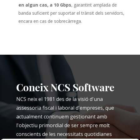
en algun cas, a 10 Gbps
, garantint amplada de
banda suficient per suportar el trànsit dels servidors,
encara en cas de sobrecàrrega.
Coneix NCS Software
NCS neix el 1981 des de la visió d'una
assessoria fiscal i laboral d'empreses, que
actualment continuem gestionant amb
l'objectiu primordial de ser sempre molt
conscients de les necessitats quotidianes