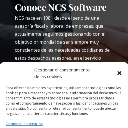
Conoce NCS Software
NCS nace en 1981 desde el seno de una
asesoría fiscal y laboral de empresas, que
actualmente seguimos gestionando con el
objetivo primordial de ser siempre muy
conscientes de las necesidades cotidianas de
estos despachos asesores, en el servicio
profesional que prestan a sus clientes-
Gestionar el consentimiento
pymes.
de las cookies
Para ofrecer las mejores experiencias, utilizamos tecnologías como las
Calendario de webinars
cookies para almacenar y/o acceder a la información del dispositivo. El
consentimiento de estas tecnologías nos permitirá procesar datos
como el comportamiento de navegación o las identificaciones únicas
en este sitio. No consentir o retirar el consentimiento, puede afectar
Inscríbete
negativamente a ciertas características y funciones.
Gestionar los servicios