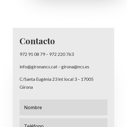
Contacto
972 91 08 79 – 972 220 763
info@gironancs.cat – girona@ncs.es
C/Santa Eugènia 23 int local 3 – 17005
Girona